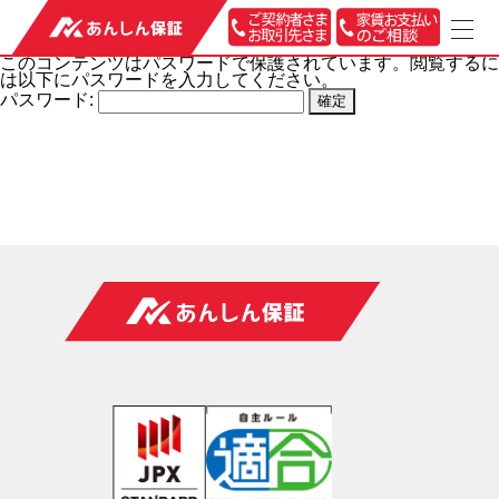
t
o
このコンテンツはパスワードで保護されています。閲覧するに
g
は以下にパスワードを入力してください。
g
l
パスワード:
e
n
a
v
i
g
a
t
i
o
n